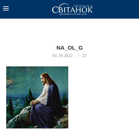
NA_OL_G
01.10.2022
25