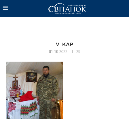
V_KAP
01.10.2022
29