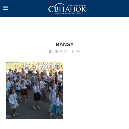
BANSY
01.10.2022
26