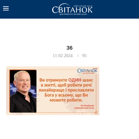
36
11.02.2024
95