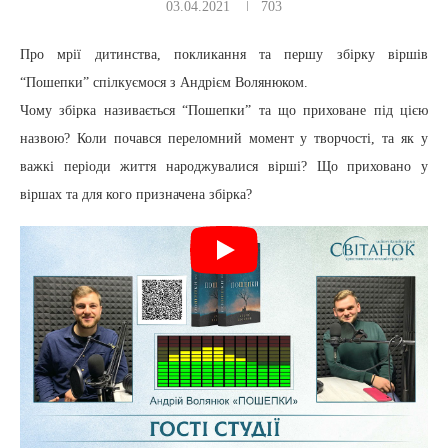
03.04.2021
703
Про мрії дитинства, покликання та першу збірку віршів
“Пошепки” спілкуємося з Андрієм Волянюком.
Чому збірка називається “Пошепки” та що приховане під цією
назвою? Коли почався переломний момент у творчості, та як у
важкі періоди життя народжувалися вірші? Що приховано у
віршах та для кого призначена збірка?